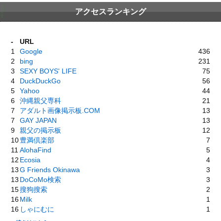
アクセスランキング
-
URL
1
Google
436
2
bing
231
3
SEXY BOYS' LIFE
75
4
DuckDuckGo
56
5
Yahoo
44
6
沖縄親父専科
21
7
アダルト画像掲示板.COM
13
7
GAY JAPAN
13
9
親父の掲示板
12
10
豊満倶楽部
7
11
AlohaFind
5
12
Ecosia
4
13
G Friends Okinawa
3
13
DoCoMo検索
3
15
搜狗搜索
2
16
Milk
1
16
しゃにむに
1