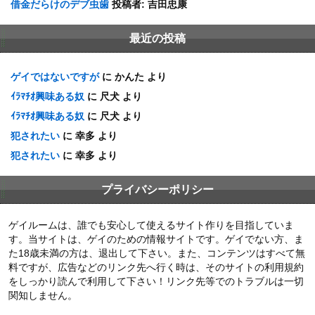
借金だらけのデブ虫歯
投稿者:
吉田忠康
最近の投稿
ゲイではないですが
に
かんた
より
ｲﾗﾏﾁｵ興味ある奴
に
尺犬
より
ｲﾗﾏﾁｵ興味ある奴
に
尺犬
より
犯されたい
に
幸多
より
犯されたい
に
幸多
より
プライバシーポリシー
ゲイルームは、誰でも安心して使えるサイト作りを目指していま
す。当サイトは、ゲイのための情報サイトです。ゲイでない方、ま
た18歳未満の方は、退出して下さい。また、コンテンツはすべて無
料ですが、広告などのリンク先へ行く時は、そのサイトの利用規約
をしっかり読んで利用して下さい！リンク先等でのトラブルは一切
関知しません。