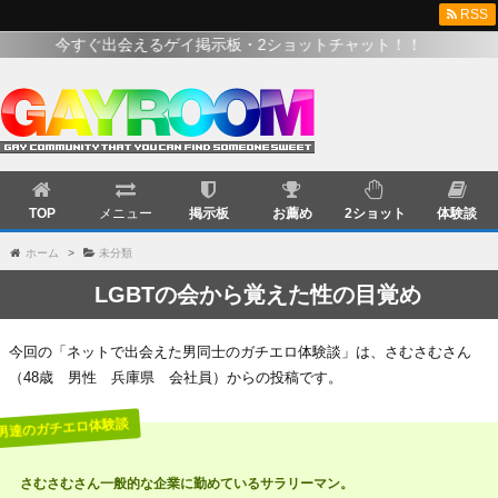
RSS
今すぐ出会えるゲイ掲示板・2ショットチャット！！
TOP
メニュー
掲示板
お薦め
2ショット
体験談
ホーム
>
未分類
LGBTの会から覚えた性の目覚め
今回の「ネットで出会えた男同士のガチエロ体験談」は、さむさむさん
（48歳 男性 兵庫県 会社員）からの投稿です。
さむさむさん一般的な企業に勤めているサラリーマン。